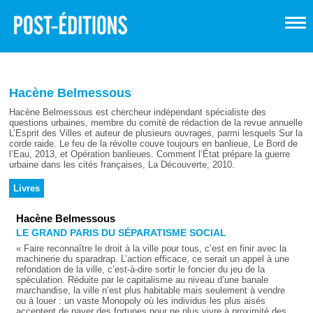
Hacène Belmessous
Hacène Belmessous est chercheur indépendant spécialiste des
questions urbaines, membre du comité de rédaction de la revue annuelle
L’Esprit des Villes et auteur de plusieurs ouvrages, parmi lesquels Sur la
corde raide. Le feu de la révolte couve toujours en banlieue, Le Bord de
l’Eau, 2013, et Opération banlieues. Comment l’État prépare la guerre
urbaine dans les cités françaises, La Découverte, 2010.
Livres
Hacène Belmessous
LE GRAND PARIS DU SÉPARATISME SOCIAL
« Faire reconnaître le droit à la ville pour tous, c’est en finir avec la
machinerie du sparadrap. L’action efficace, ce serait un appel à une
refondation de la ville, c’est-à-dire sortir le foncier du jeu de la
spéculation. Réduite par le capitalisme au niveau d’une banale
marchandise, la ville n’est plus habitable mais seulement à vendre
ou à louer : un vaste Monopoly où les individus les plus aisés
acceptent de payer des fortunes pour ne plus vivre à proximité des