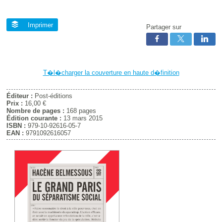
Imprimer
Partager sur
T�l�charger la couverture en haute d�finition
Éditeur :
Post-éditions
Prix :
16,00 €
Nombre de pages :
168 pages
Édition courante :
13 mars 2015
ISBN :
979-10-92616-05-7
EAN :
9791092616057