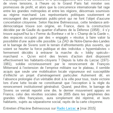
de vives tensions, à l’heure où le Grand Paris fait miroiter ses
promesses de profit, et alors que la concurrence internationale fait rage
entre les grandes métropoles et entre les régions, désormais soumises
au régime marchand. Les représentants politiques soutiennent et
encouragent des partenariats public-privé qui ne font l’objet d’aucune
concertation citoyenne. Selon Hacène Belmessous, cette tendance anti­
démocratique trouve son origine, en France, dans la construction
décidée par de Gaulle du quartier d’affaires de la Défense (1958) ; il s’y
trouve aujourd’hui la « Ferme du Bonheur » et le « Champ de la Garde »,
des espaces occupés par des « engagés » résolus à faire valoir la
possibilité d’une autre ville possible. La ZAD de Notre-Dame-des-Landes
et le barrage de Sivens sont le terrain d’affrontements plus ouverts, qui
voient se heurter la force publique et des individus « hyperréalistes »
fermement décidés à entraver la marche du « lobby spéculo-­
marchand ». Qu’en est-il des leviers d’action dont disposent
effectivement les habitants-citoyens ? Depuis la lutte du Larzac (1971-
1981), soldée victorieusement par le renoncement de François
Mitterrand à l’extension de l’emprise militaire sur le plateau, il semble
acquis que seule une mobilisation locale vigoureuse est susceptible
d’infléchir un projet d’aménagement particulier. Autrement dit, en
l’absence prolongée d’un véritable droit à la ville pour tous, toute victoire
lors d’une lutte locale ne constituerait que l’exception à la règle du
renoncement institutionnel généralisé. Quand, peut-être, le barrage de
Sivens se verrait reporté sine die, le dernier mouvement apparu en
France, celui des révoltes sociales de 2005 dans les périphéries des
grandes villes françaises, aura simplement été réprimé, et leurs
habitants, sujets au séparatisme social, rayés de la carte citoyenne.
Entretien d’Hacène Belmessous sur
Radio Larzac
[mai 2015]