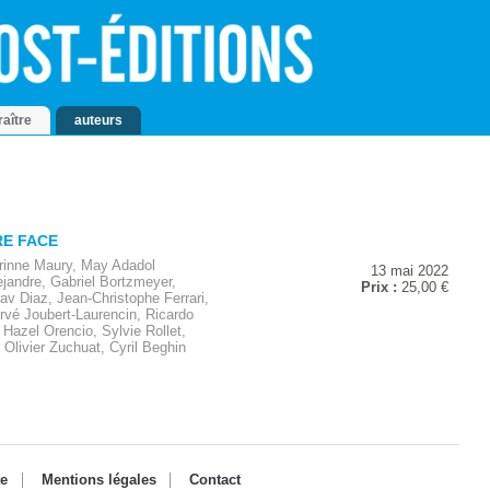
raître
auteurs
RE FACE
rinne Maury, May Adadol
13 mai 2022
ejandre, Gabriel Bortzmeyer,
Prix :
25,00 €
av Diaz, Jean-Christophe Ferrari,
ervé Joubert-Laurencin, Ricardo
Hazel Orencio, Sylvie Rollet,
 Olivier Zuchuat, Cyril Beghin
te
Mentions légales
Contact