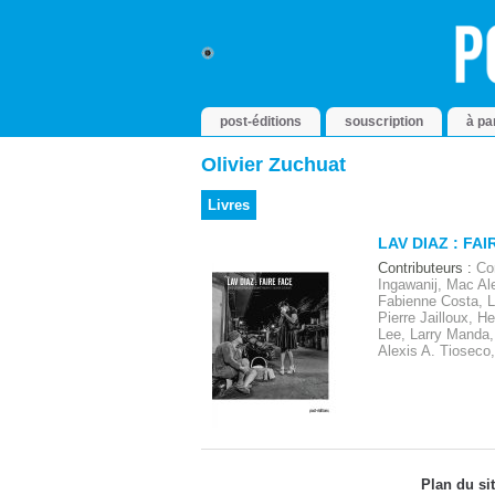
post-éditions
souscription
à pa
Olivier Zuchuat
Livres
LAV DIAZ : FAI
Contributeurs :
Co
Ingawanij, Mac Al
Fabienne Costa, L
Pierre Jailloux, H
Lee, Larry Manda, 
Alexis A. Tioseco,
Plan du si