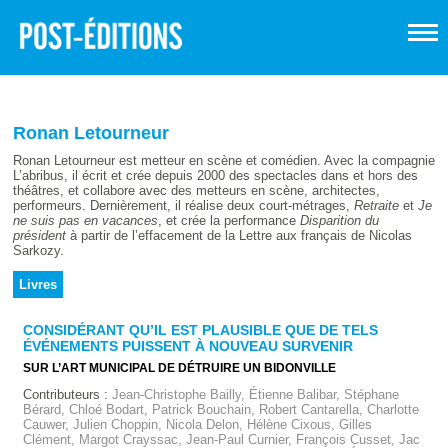
Ronan Letourneur
Ronan Letourneur est metteur en scène et comédien. Avec la compagnie
L’abribus, il écrit et crée depuis 2000 des spectacles dans et hors des
théâtres, et collabore avec des metteurs en scène, architectes,
performeurs. Dernièrement, il réalise deux court-métrages,
Retraite
et
Je
ne suis pas en vacances
, et crée la performance
Disparition du
président
à partir de l’effacement de la Lettre aux français de Nicolas
Sarkozy.
Livres
CONSIDÉRANT QU’IL EST PLAUSIBLE QUE DE TELS
ÉVÉNEMENTS PUISSENT À NOUVEAU SURVENIR
SUR L’ART MUNICIPAL DE DÉTRUIRE UN BIDONVILLE
Contributeurs :
Jean-Christophe Bailly, Étienne Balibar, Stéphane
Bérard, Chloé Bodart, Patrick Bouchain, Robert Cantarella, Charlotte
Cauwer, Julien Choppin, Nicola Delon, Hélène Cixous, Gilles
Clément, Margot Crayssac, Jean-Paul Curnier, François Cusset, Jac