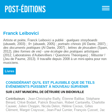
Franck Leibovici
Artiste et poète, Franck Leibovici a publié :
quelques storyboards
(ubuweb, 2003) ;
9+
(ubuweb, 2005) ;
portraits chinois
(Al Dante, 2007) ;
des documents poétiques
(Al Dante, 2007) ;
lettres de jérusalem
(Spam,
2012),
(des formes de vie) - une écologie des pratiques artistiques
(2012, Laboratoires d’Aubervilliers / Questions Théoriques) ;
filibuster !
(Jeu de Paume, 2013). Il travaille depuis 2008 à un mini-opéra pour non
musiciens.
Livres
CONSIDÉRANT QU’IL EST PLAUSIBLE QUE DE TELS
ÉVÉNEMENTS PUISSENT À NOUVEAU SURVENIR
SUR L’ART MUNICIPAL DE DÉTRUIRE UN BIDONVILLE
Contributeurs :
Jean-Christophe Bailly, Étienne Balibar, Stéphane
Bérard, Chloé Bodart, Patrick Bouchain, Robert Cantarella, Charlotte
Cauwer, Julien Choppin, Nicola Delon, Hélène Cixous, Gilles
Clément, Margot Crayssac, Jean-Paul Curnier, François Cusset, Jac