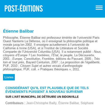
Étienne Balibar
Philosophe, Étienne Balibar est professeur émérite de l’université Paris
Ouest Nanterre La Défense, où il enseignait la philosophie politique et
morale jusqu’en 2002. Il enseigne actuellement à l’université de
Californie à Irvine (USA), et à l’Institut de Littérature et Société
Comparée de l’Université Columbia (USA). Il a notamment publié :
Nous,
citoyens d’Europe ? Les frontières, l’État, le peuple
, La Découverte,
2001 ;
Europe, Constitution, Frontière
, éditions du Passant, 2005 ;
Très
loin et tout près
, Bayard Centurion, 2007 ;
La proposition de l’égaliberté
,
PUF, 2010 ;
Citoyen Sujet et autres essais d’anthropologie
philosophique
, PUF, coll. « Pratiques théoriques », 2011.
Livres
CONSIDÉRANT QU’IL EST PLAUSIBLE QUE DE TELS
ÉVÉNEMENTS PUISSENT À NOUVEAU SURVENIR
SUR L’ART MUNICIPAL DE DÉTRUIRE UN BIDONVILLE
Contributeurs :
Jean-Christophe Bailly, Étienne Balibar, Stéphane