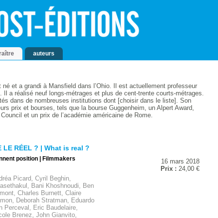
raître
auteurs
 né et a grandi à Mansfield dans l’Ohio. Il est actuellement professeur
le. Il a réalisé neuf longs-métrages et plus de cent-trente courts-métrages.
és dans de nombreuses institutions dont [choisir dans le liste]. Son
urs prix et bourses, tels que la bourse Guggenheim, un Alpert Award,
 Council et un prix de l’académie américaine de Rome.
LE RÉEL ? | What is real ?
nnent position | Filmmakers
16 mars 2018
Prix :
24,00 €
réa Picard, Cyril Beghin,
asethakul, Bani Khoshnoudi, Ben
mont, Charles Burnett, Claire
Simon, Deborah Stratman, Eduardo
h Perceval, Eric Baudelaire,
ole Brenez, John Gianvito,