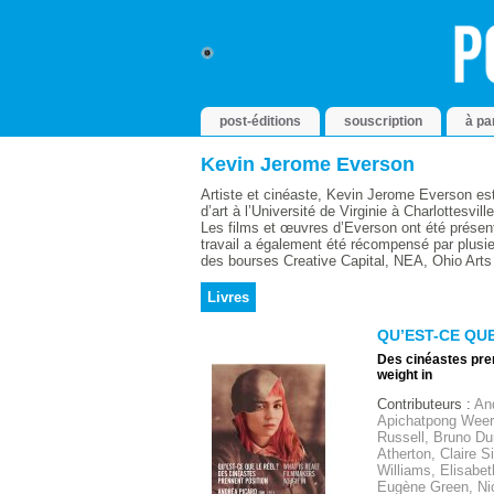
post-éditions
souscription
à pa
Kevin Jerome Everson
Artiste et cinéaste, Kevin Jerome Everson est
d’art à l’Université de Virginie à Charlottesvil
Les films et œuvres d’Everson ont été présent
travail a également été récompensé par plusie
des bourses Creative Capital, NEA, Ohio Arts
Livres
QU’EST-CE QUE 
Des cinéastes pre
weight in
Contributeurs :
And
Apichatpong Weer
Russell, Bruno Du
Atherton, Claire 
Williams, Elisabet
Eugène Green, Nic