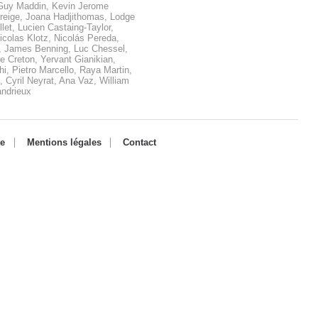
 Guy Maddin, Kevin Jerome
oreige, Joana Hadjithomas, Lodge
let, Lucien Castaing-Taylor,
icolas Klotz, Nicolás Pereda,
 James Benning, Luc Chessel,
re Creton, Yervant Gianikian,
i, Pietro Marcello, Raya Martin,
 Cyril Neyrat, Ana Vaz, William
andrieux
te
Mentions légales
Contact