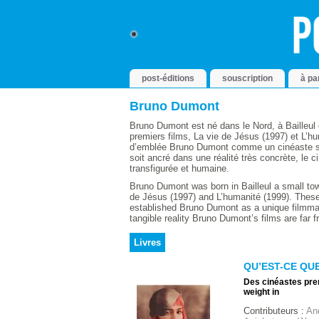
post-éditions
souscription
à pa
Bruno Dumont
Bruno Dumont est né dans le Nord, à Bailleul e
premiers films, La vie de Jésus (1997) et L’
d’emblée Bruno Dumont comme un cinéaste sing
soit ancré dans une réalité très concrète, le 
transfigurée et humaine.
Bruno Dumont was born in Bailleul a small town
de Jésus (1997) and L’humanité (1999). These
established Bruno Dumont as a unique filmmak
tangible reality Bruno Dumont’s films are far 
Livres
QU’EST-CE QUE 
Des cinéastes pre
weight in
Contributeurs :
And