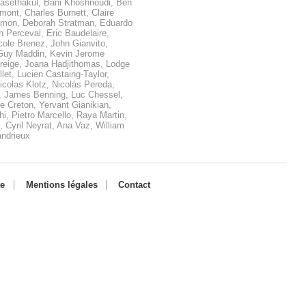
asethakul, Bani Khoshnoudi, Ben
mont, Charles Burnett, Claire
Simon, Deborah Stratman, Eduardo
h Perceval, Eric Baudelaire,
ole Brenez, John Gianvito,
 Guy Maddin, Kevin Jerome
oreige, Joana Hadjithomas, Lodge
let, Lucien Castaing-Taylor,
icolas Klotz, Nicolás Pereda,
 James Benning, Luc Chessel,
re Creton, Yervant Gianikian,
i, Pietro Marcello, Raya Martin,
 Cyril Neyrat, Ana Vaz, William
andrieux
te
Mentions légales
Contact