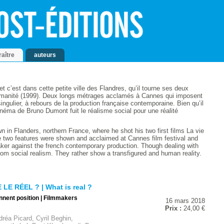
raître
auteurs
t c’est dans cette petite ville des Flandres, qu’il tourne ses deux
humanité (1999). Deux longs métrages acclamés à Cannes qui imposent
ulier, à rebours de la production française contemporaine. Bien qu’il
cinéma de Bruno Dumont fuit le réalisme social pour une réalité
 in Flanders, northern France, where he shot his two first films La vie
 two features were shown and acclaimed at Cannes film festival and
er against the french contemporary production. Though dealing with
from social realism. They rather show a transfigured and human reality.
LE RÉEL ? | What is real ?
nnent position | Filmmakers
16 mars 2018
Prix :
24,00 €
réa Picard, Cyril Beghin,