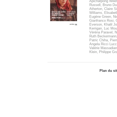
Apichatpong Weer
Russell, Bruno Du
Atherton, Claire 
Williams, Elisabet
Eugène Green, Nic
Gianfranco Rosi,
Everson, Khalil J
Kerrigan, Luc Moul
Véréna Paravel, N
Ruth Beckermann,
Patric Chiha, Pier
Angela Ricci Lucch
Valérie Massadian,
Klein, Philippe Gr
Plan du si